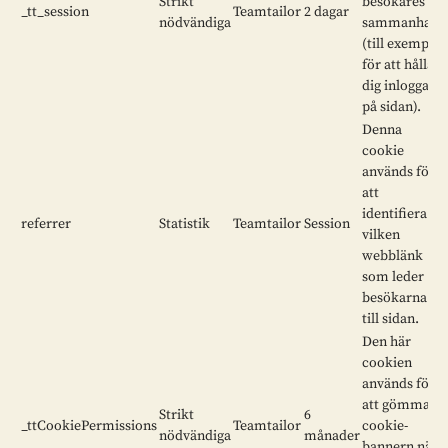
Strikt
besökares
_tt_session
Teamtailor
2 dagar
nödvändiga
sammanhang
(till exempel
för att hålla
dig inloggad
på sidan).
Denna
cookie
används för
att
identifiera
referrer
Statistik
Teamtailor
Session
vilken
webblänk
som leder
besökarna
till sidan.
Den här
cookien
används för
att gömma
Strikt
6
_ttCookiePermissions
Teamtailor
cookie-
nödvändiga
månader
bannern när